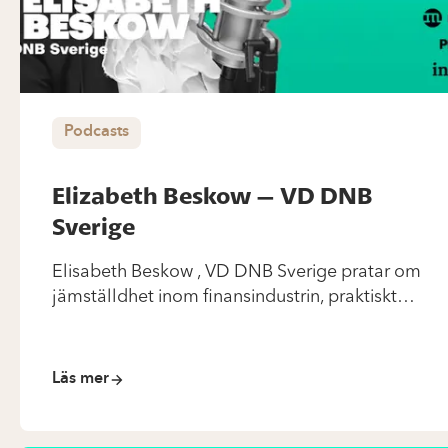
Podcasts
Elizabeth Beskow – VD DNB
Sverige
Elisabeth Beskow , VD DNB Sverige pratar om
jämställdhet inom finansindustrin, praktiskt
ledarskap, hur hon effektivt hanterar
oproduktivt ältande (en genial teknik).
Läs mer