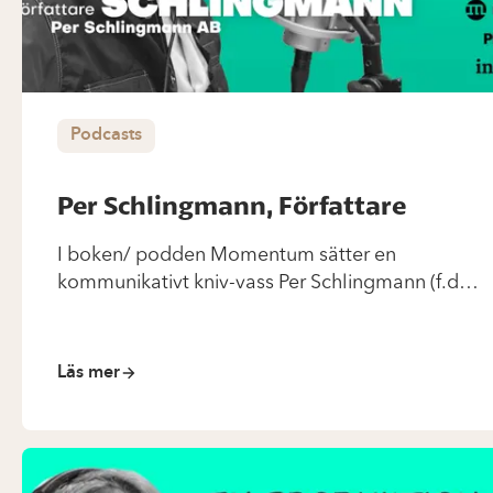
Podcasts
Per Schlingmann, Författare
I boken/ podden Momentum sätter en
kommunikativt kniv-vass Per Schlingmann (f.d.
strateg Nya Moderaterna) sätter tillsammans
med medförfattaren Kjell A Nordström ord på
den fundamentala förändring som vi ALLA
Läs mer
känner händer runt omkring oss just nu när Krig/
Miljöförstöring samt Pandemi skapar en ”triss i
kriser” och därigenom tvingar samhället i en ny
riktning. Vad […]