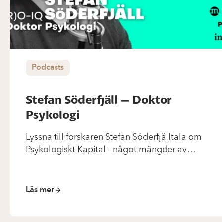
Podcasts
Stefan Söderfjäll – Doktor
Psykologi
Lyssna till forskaren Stefan Söderfjälltala om
Psykologiskt Kapital – något mängder av
vetenskapliga studier/ meta-analyser gett
belägg för är en av de viktigaste resurser vi
besitter om vi vill få ett bra liv, privat såväl som
Läs mer
professionellt.