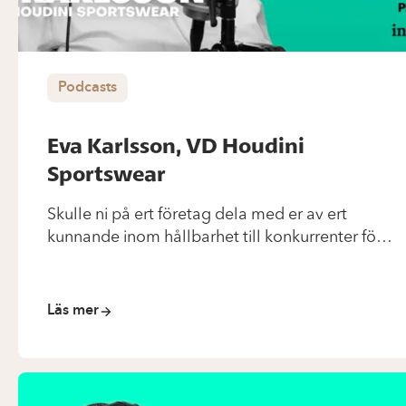
Podcasts
Eva Karlsson, VD Houdini
Sportswear
Skulle ni på ert företag dela med er av ert
kunnande inom hållbarhet till konkurrenter för
att tillsammans dra branschen framåt? Det är
precis vad Houdini Sportswear gör med VD Eva
Karlsson i spetsen.
Läs mer