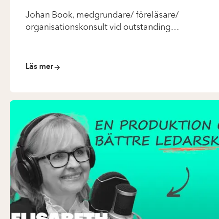
Johan Book, medgrundare/ föreläsare/
organisationskonsult vid outstanding
HejEngagemang! berättar hur man kan briljera
under målsättningsarbetet och kunna förklara
dess koppling till ”engagemang” på
Läs mer
arbetsplatsen.