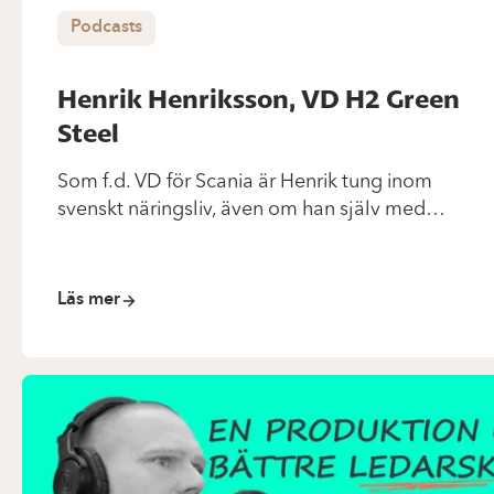
Podcasts
Henrik Henriksson, VD H2 Green
Steel
Som f.d. VD för Scania är Henrik tung inom
svenskt näringsliv, även om han själv med
största sannolikhet inte skulle beskriva sig själv
just på det sättet. Istället pratar Henrik hellre
om vikten av att vara ”eye-leveled” i den kultur
Läs mer
som han och hans kollegor just nu formar för att
lyckas med H2 Green Steel […]