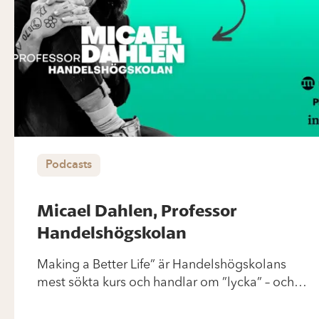
Podcasts
Micael Dahlen, Professor
Handelshögskolan
Making a Better Life” är Handelshögskolans
mest sökta kurs och handlar om ”lycka” – och
JA, man får faktiskt…tadaaaa…
högskolepoäng! Att få träffa professor Micael